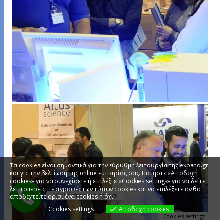
Τα cookies είναι σημαντικά για την εύρυθμη λειτουργία της expand.gr
και για την βελτίωση της online εμπειρίας σας. Πατήστε «Αποδοχή
cookies» για να συνεχίσετε ή επιλέξτε «Cookies settings» για να δείτε
λεπτομερείς περιγραφές των τύπων cookies και να επιλέξετε αν θα
Καλέστε μας τώρα!
αποδεχτείτε ορισμένα cookies ή όχι.
Cookies settings
Αποδοχή cookies
Cookies settings