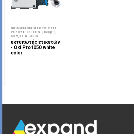
ΒΙΟΜΗΧΑΝΙΚΟΊ ΕΚΤΥΠΩΤΈΣ
ΡΟΛΟΎ ΕΤΙΚΕΤΏΝ | INKJET,
MEMJET & LASER
εκτυπωτής ετικετών
- Οki Pro1050 white
color
ΔΙΑΒΆΣΤΕ ΠΕΡΙΣΣΌΤΕΡΑ