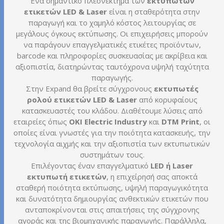
Ένα σημαντικό πλεονέκτημα των
εκτυπωτών
ετικετών LED & Laser
είναι η σταθερότητα στην
παραγωγή και το χαμηλό κόστος λειτουργίας σε
μεγάλους όγκους εκτύπωσης. Οι επιχειρήσεις μπορούν
να παράγουν επαγγελματικές ετικέτες προϊόντων,
barcode και πληροφορίες συσκευασίας με ακρίβεια και
αξιοπιστία, διατηρώντας ταυτόχρονα υψηλή ταχύτητα
παραγωγής.
Στην Expand θα βρείτε σύγχρονους
εκτυπωτές
ρολού ετικετών LED & Laser
από κορυφαίους
κατασκευαστές του κλάδου. Διαθέτουμε λύσεις από
εταιρείες όπως
OKI Electric Industry
και
DTM Print
, οι
οποίες είναι γνωστές για την ποιότητα κατασκευής, την
τεχνολογία αιχμής και την αξιοπιστία των εκτυπωτικών
συστημάτων τους.
Επιλέγοντας έναν επαγγελματικό
LED ή Laser
εκτυπωτή ετικετών
, η επιχείρησή σας αποκτά
σταθερή ποιότητα εκτύπωσης, υψηλή παραγωγικότητα
και δυνατότητα δημιουργίας ανθεκτικών ετικετών που
ανταποκρίνονται στις απαιτήσεις της σύγχρονης
αγοράς και της βιομηχανικής παραγωγής. Παράλληλα,