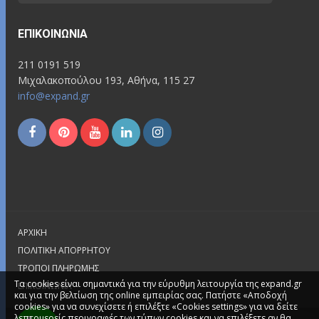
ΕΠΙΚΟΙΝΩΝΊΑ
211 0191 519
Μιχαλακοπούλου 193, Αθήνα, 115 27
info@expand.gr
ΑΡΧΙΚΉ
ΠΟΛΙΤΙΚΉ ΑΠΟΡΡΉΤΟΥ
ΤΡΌΠΟΙ ΠΛΗΡΩΜΉΣ
Τα cookies είναι σημαντικά για την εύρυθμη λειτουργία της expand.gr
ΕΠΙΚΟΙΝΩΝΊΑ
και για την βελτίωση της online εμπειρίας σας. Πατήστε «Αποδοχή
cookies» για να συνεχίσετε ή επιλέξτε «Cookies settings» για να δείτε
λεπτομερείς περιγραφές των τύπων cookies και να επιλέξετε αν θα