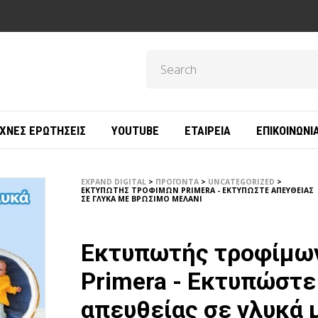
ΧΝΈΣ ΕΡΩΤΉΣΕΙΣ
YOUTUBE
ΕΤΑΙΡΕΊΑ
ΕΠΙΚΟΙΝΩΝΊ
EXPAND DIGITAL
>
ΠΡΟΪΌΝΤΑ
>
UNCATEGORIZED
>
ΕΚΤΥΠΩΤΉΣ ΤΡΟΦΊΜΩΝ PRIMERA - ΕΚΤΥΠΏΣΤΕ ΑΠΕΥΘΕΊΑΣ
ΣΕ ΓΛΥΚΆ ΜΕ ΒΡΏΣΙΜΟ ΜΕΛΆΝΙ
Εκτυπωτής τροφίμω
Primera - Εκτυπώστε
απευθείας σε γλυκά 