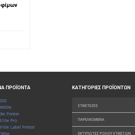
οφίμων
Α
ΝΑ ΠΡΟΪΌΝΤΑ
ΚΑΤΗΓΟΡΊΕΣ ΠΡΟΪΌΝΤΩΝ
200
ΕΤΙΚΕΤΈΖΕΣ
X4000e
die Printer
ΠΑΡΕΛΚΌΜΕΝΑ
X610e Pro
910e Label Printer
P380e
ΕΚΤΥΠΩΤΈΣ ΡΟΛΟΎ ΕΤΙΚΕΤΏΝ