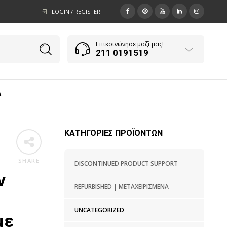
LOGIN / REGISTER
Επικοινώνησε μαζί μας!
211 0191519
Α
ΚΑΤΗΓΟΡΊΕΣ ΠΡΟΪΌΝΤΩΝ
SHARE
DISCONTINUED PRODUCT SUPPORT
ν
REFURBISHED | ΜΕΤΑΧΕΙΡΙΣΜΈΝΑ
UNCATEGORIZED
με