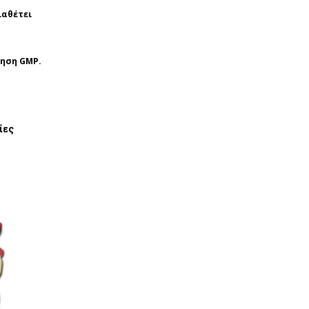
ιαθέτει
ίηση GMP.
ίες