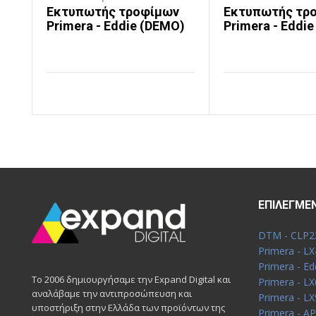
Εκτυπωτής τροφίμων
Εκτυπωτής τρ
Primera - Eddie (DEMO)
Primera - Eddie
ΔΙΑΒΆΣΤΕ ΠΕΡΙΣΣΌΤΕΡΑ
ΔΙΑΒΆΣΤΕ ΠΕΡΙΣΣΌΤΕΡ
ΕΠΙΛΕΓΜΈ
DTM - CLP2
Primera - L
Primera - Ed
Το 2006 δημιουργήσαμε την Expand Digital και
Primera - L
αναλάβαμε την αντιπροσώπευση και
Primera - LX
υποστήριξη στην Ελλάδα των προϊόντων της
Primera - A