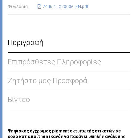
Φυλλάδια:
74462-LX2000e-EN.pdf
Περιγραφή
Επιπρόσθετες Πληροφορίες
Ζητήστε μας Προσφορά
Βίντεο
Ψηφιακός έγχρωμος pigment εκτυπωτής ετικετών σε
ρολό κατ απαίτηση ικανός να παράγει υψηλής ανάλυσης