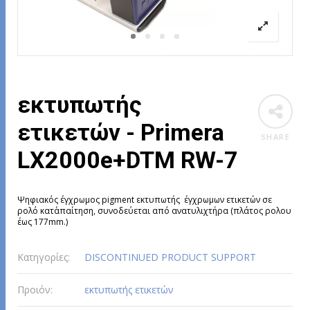
εκτυπωτής
ετικετών - Primera
SHARE
LX2000e+DTM RW-7
Ψηφιακός έγχρωμος pigment εκτυπωτής έγχρωμων ετικετών σε
ρολό κατ΄απαίτηση, συνοδεύεται από ανατυλιχτήρα (πλάτος ρολου
έως 177mm.)
Κατηγορίες:
DISCONTINUED PRODUCT SUPPORT
Προιόν:
εκτυπωτής ετικετών