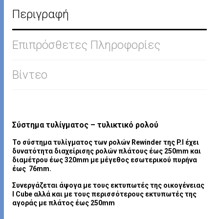
Περιγραφή
Επιπρόσθετες Πληροφορίες
Βίντεο
Σύστημα τυλίγματος – τυλικτικό ρολού
Το σύστημα τυλίγματος των ρολών Rewinder της P.I έχει
δυνατότητα διαχείρισης ρολών πλάτους έως 250mm και
διαμέτρου έως 320mm με μέγεθος εσωτερικού πυρήνα
έως 76mm.
Συνεργάζεται άψογα με τους εκτυπωτές της οικογένειας
I Cube αλλά και με τους περισσότερους εκτυπωτές της
αγοράς με πλάτος έως 250mm