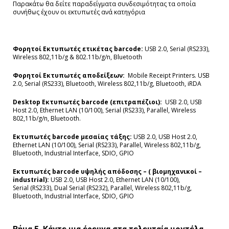
Παρακάτω θα δείτε παραδείγματα συνδεσιμότητας τα οποία
συνήθως έχουν οι εκτυπωτές ανά κατηγόρια
Φορητοί Εκτυπωτές ετικέτας
barcode:
USB 2.0, Serial (RS233),
Wireless 802,11b/g & 802.11b/g/n, Bluetooth
Φορητοί
Εκτυπωτές
αποδείξεων:
Mobile Receipt Printers. USB
2.0, Serial (RS233), Bluetooth, Wireless 802,11b/g, Bluetooth, iRDA
Desktop
Εκτυπωτές
barcode (
επιτραπέζιοι
):
USB 2.0, USB
Host 2.0, Ethernet LAN (10/100), Serial (RS233), Parallel, Wireless
802,11b/g/n, Bluetooth.
Εκτυπωτές
barcode
μεσαίας
τάξης:
USB 2.0, USB Host 2.0,
Ethernet LAN (10/100), Serial (RS233), Parallel, Wireless 802,11b/g,
Bluetooth, Industrial Interface, SDIO, GPIO
Εκτυπωτές
barcode
υψηλής
απόδοσης
– (
βιομηχανικοί
–
industrial):
USB 2.0, USB Host 2.0, Ethernet LAN (10/100),
Serial (RS233), Dual Serial (RS232), Parallel, Wireless 802,11b/g,
Bluetooth, Industrial Interface, SDIO, GPIO