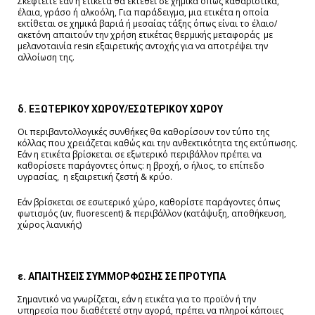
Σκεφτείτε εάν η ετικέτα θα εκτεθεί σε χημικά όπως καθαριστικά,
έλαια, γράσο ή αλκοόλη, Για παράδειγμα, μια ετικέτα η οποία
εκτίθεται σε χημικά βαριά ή μεσαίας τάξης όπως είναι το έλαιο/
ακετόνη απαιτούν την χρήση ετικέτας θερμικής μεταφοράς με
μελανοταινία resin εξαιρετικής αντοχής για να αποτρέψει την
αλλοίωση της.
δ.
ΕΞΩΤΕΡΙΚΟΥ ΧΩΡΟΥ/ΕΣΩΤΕΡΙΚΟΥ ΧΩΡΟΥ
Οι περιβαντολλογικές συνθήκες θα καθορίσουν τον τύπο της
κόλλας που χρειάζεται καθώς και την ανθεκτικότητα της εκτύπωσης.
Εάν η ετικέτα βρίσκεται σε εξωτερικό περιβάλλον πρέπει να
καθορίσετε παράγοντες όπως: η βροχή, ο ήλιος, το επίπεδο
υγρασίας, η εξαιρετική ζεστή & κρύο.
Εάν βρίσκεται σε εσωτερικό χώρο, καθορίστε παράγοντες όπως
φωτισμός (uv, fluorescent) & περιβάλλον (κατάψυξη, αποθήκευση,
χώρος λιανικής)
ε. ΑΠΑΙΤΗΣΕΙΣ ΣΥΜΜΟΡΦΩΣΗΣ ΣΕ ΠΡΟΤΥΠΑ
Σημαντικό να γνωρίζεται, εάν η ετικέτα για το προϊόν ή την
υπηρεσία που διαθέτετέ στην αγορά, πρέπει να πληροί κάποιες