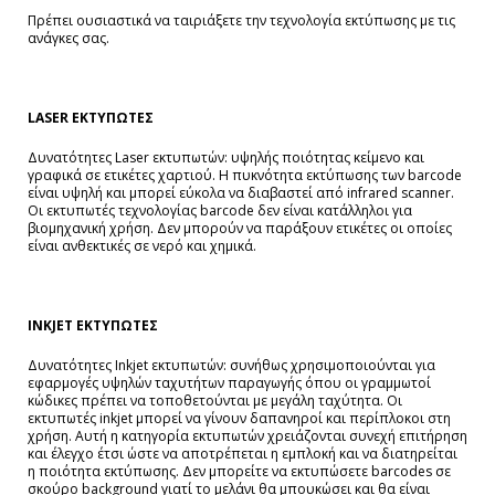
Πρέπει ουσιαστικά να ταιριάξετε την τεχνολογία εκτύπωσης με τις
ανάγκες σας.
LASER
ΕΚΤΥΠΩΤΕΣ
Δυνατότητες Laser εκτυπωτών: υψηλής ποιότητας κείμενο και
γραφικά σε ετικέτες χαρτιού. Η πυκνότητα εκτύπωσης των barcode
είναι υψηλή και μπορεί εύκολα να διαβαστεί από infrared scanner.
Οι εκτυπωτές τεχνολογίας barcode δεν είναι κατάλληλοι για
βιομηχανική χρήση.
Δεν μπορούν να παράξουν ετικέτες οι οποίες
είναι ανθεκτικές σε νερό και χημικά.
INKJET
ΕΚΤΥΠΩΤΕΣ
Δυνατότητες Inkjet εκτυπωτών: συνήθως χρησιμοποιούνται για
εφαρμογές υψηλών ταχυτήτων παραγωγής όπου οι γραμμωτοί
κώδικες πρέπει να τοποθετούνται με μεγάλη ταχύτητα. Οι
εκτυπωτές inkjet μπορεί να γίνουν δαπανηροί και περίπλοκοι στη
χρήση. Αυτή η κατηγορία εκτυπωτών χρειάζονται συνεχή επιτήρηση
και έλεγχο έτσι ώστε να αποτρέπεται η εμπλοκή και να διατηρείται
η ποιότητα εκτύπωσης. Δεν μπορείτε να εκτυπώσετε barcodes σε
σκούρο background γιατί το μελάνι θα μπουκώσει και θα είναι