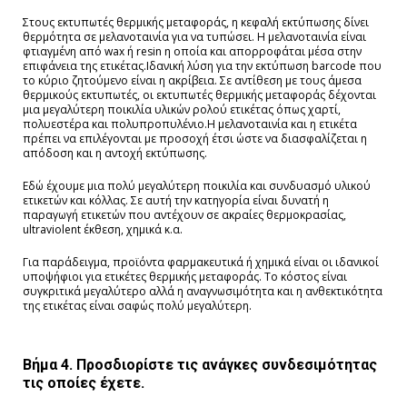
Στους εκτυπωτές θερμικής μεταφοράς, η κεφαλή εκτύπωσης δίνει
θερμότητα σε μελανοταινία για να τυπώσει. Η μελανοταινία είναι
φτιαγμένη από wax ή resin η οποία και απορροφάται μέσα στην
επιφάνεια της ετικέτας.Ιδανική λύση για την εκτύπωση barcode που
το κύριο ζητούμενο είναι η ακρίβεια. Σε αντίθεση με τους άμεσα
θερμικούς εκτυπωτές, οι εκτυπωτές θερμικής μεταφοράς δέχονται
μια μεγαλύτερη ποικιλία υλικών ρολού ετικέτας όπως χαρτί,
πολυεστέρα και πολυπροπυλένιο.Η μελανοταινία και η ετικέτα
πρέπει να επιλέγονται με προσοχή έτσι ώστε να διασφαλίζεται η
απόδοση και η αντοχή εκτύπωσης.
Εδώ έχουμε μια πολύ μεγαλύτερη ποικιλία και συνδυασμό υλικού
ετικετών και κόλλας. Σε αυτή την κατηγορία είναι δυνατή η
παραγωγή ετικετών που αντέχουν σε ακραίες θερμοκρασίας,
ultraviolent έκθεση, χημικά κ.α.
Για παράδειγμα, προϊόντα φαρμακευτικά ή χημικά είναι οι ιδανικοί
υποψήφιοι για ετικέτες θερμικής μεταφοράς. Το κόστος είναι
συγκριτικά μεγαλύτερο αλλά η αναγνωσιμότητα και η ανθεκτικότητα
της ετικέτας είναι σαφώς πολύ μεγαλύτερη.
Βήμα 4. Προσδιορίστε τις ανάγκες συνδεσιμότητας
τις οποίες έχετε.