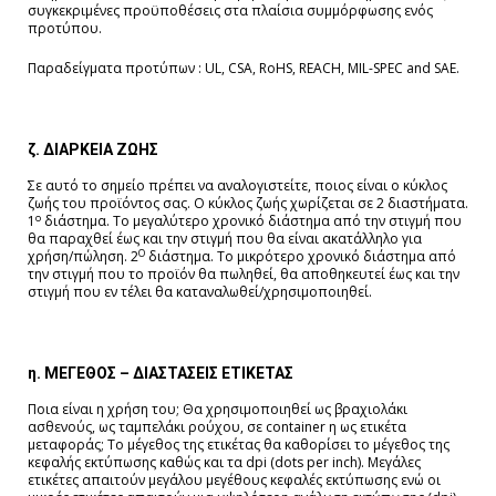
συγκεκριμένες προϋποθέσεις στα πλαίσια συμμόρφωσης ενός
προτύπου.
Παραδείγματα προτύπων : UL, CSA, RoHS, REACH, MIL-SPEC and SAE.
ζ.
ΔΙΑΡΚΕΙΑ ΖΩΗΣ
Σε αυτό το σημείο πρέπει να αναλογιστείτε, ποιος είναι ο κύκλος
ζωής του προϊόντος σας. Ο κύκλος ζωής χωρίζεται σε 2 διαστήματα.
ο
1
διάστημα. Το μεγαλύτερο χρονικό διάστημα από την στιγμή που
θα παραχθεί έως και την στιγμή που θα είναι ακατάλληλο για
Ο
χρήση/πώληση. 2
διάστημα. Το μικρότερο χρονικό διάστημα από
την στιγμή που το προϊόν θα πωληθεί, θα αποθηκευτεί έως και την
στιγμή που εν τέλει θα καταναλωθεί/χρησιμοποιηθεί.
η. ΜΕΓΕΘΟΣ – ΔΙΑΣΤΑΣΕΙΣ ΕΤΙΚΕΤΑΣ
Ποια είναι η χρήση του; Θα χρησιμοποιηθεί ως βραχιολάκι
ασθενούς, ως ταμπελάκι ρούχου, σε container η ως ετικέτα
μεταφοράς; Το μέγεθος της ετικέτας θα καθορίσει το μέγεθος της
κεφαλής εκτύπωσης καθώς και τα dpi (dots per inch). Μεγάλες
ετικέτες απαιτούν μεγάλου μεγέθους κεφαλές εκτύπωσης ενώ οι