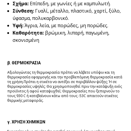
Σχήμα:
Επίπεδη, με γωνίες ή με καμπυλωτή.
Σύνθεση:
Γυαλί, μέταλλο, πλαστικό, χαρτί, ξύλο,
ύφασμα, πολυκαρβονικό.
Υφή:
Άγρια, λεία, με πορώδες, μη πορώδες.
Καθαρότητα:
βρώμικη, λιπαρή, παγωμένη,
σκονισμένη
β. ΘΕΡΜΟΚΡΑΣΙΑ
Αξιολογώντας τη θερμοκρασία πρέπει να λάβετε υπόψιν και τη
θερμοκρασία εφαρμογής και την προβλεπόμενη θερμοκρασία κατά
τη χρήση.Πρέπει η ετικέτα να αντέξει σε περιβάλλον ψύξης; Ή σε
θερμοκρασίες υψηλές; Θα χρησιμοποιηθεί πριν την κατάψυξη ενός
προϊόντος ή αφού καταψυχθεί; Θερμοκρασίες που ξεπερνούν το
τους 930 C ή κατεβαίνουν κάτω από τους -53C απαιτούν ετικέτες
θερμικής μεταφοράς.
γ. ΧΡΗΣΗ ΧΗΜΙΚΩΝ