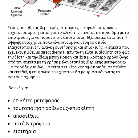
Στους απευθείας θερμικούς εκτυπωτές, η κεφαλή εκτύπωσης
έρχεται σε άμεση επαφη με το υλικό της ετικετας η οποια δρα με το
επίστρωση για να παραξει την αποτύπωση. Εξαιρετικά αξιόπιστη/
υψηλής αντοχής με πολύ λίγα κινούμενα μέρη το οποίο
ελαχιστοποιεί την ανάγκη συντήρησης και επισκευής. Η ετικέτα που
έχει εκτυπωθεί με direct thermal εκτυπωτή είναι ευαίσθητη στο φώς,
την ζέστη και την βίαιη μεταχείρηση και έχει μικρότερο χρόνο ζωής
από την ετικέτα με τη χρήση μελανοταινίας (θερμικής μεταφορας)/
Για παράδειγμα ένα μια τέτοια ετικέτα χρησιμοποιηθεί σε παλέτα
και εκτεθεί, η επιφάνεια του χαρτιού θα μαυρίσει κάνοντας το
barcode άχρηστο.
Ιδανική για:
ετικέτες μεταφοράς
ταυτοποίηση ασθενούς-επισκέπτη
αποδείξεις
ποτά & τρόφιμα
εισιτήρια