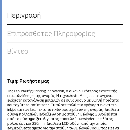
Περιγραφή
Επιπρόσθετες Πληροφορίες
Βίντεο
Τιμή: Ρωτήστε μας
Της Γερμανικής Printing Innovation, ο οικονομικότερος εκτυπωτής
ετικετών Memjet της αγοράς. Η τεχνολογία Memjet επιτυγχάνει
ελάχιστη κατανάλωση μελανιών σε συνδυασμό με υψηλή ποιότητα
και ταχύτητα εκτύπωσης. Τυπώστε πολύ πιο γρήγορα έναντι των
inkjet και των laser εκτυπωτικών συστημάτων της αγοράς. Διαθέτει
οθόνη πολλαπλών ενδείξεων όπως στάθμη μελάνης. Συνοδεύεται
από το σύστημα ξετυλίγματος ετικετών P.I unwinder με πλάτος
ρολού έως και 250mm. Διαθέτει LCD οθόνη από την οποία
ενημερώνεστε άμεσα για την στάθμη των μελανιών και μπορείτε να