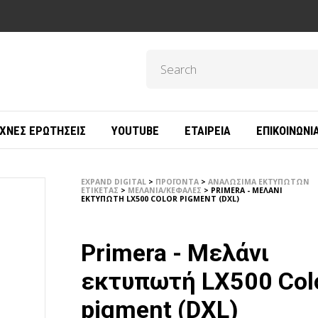
ΧΝΈΣ ΕΡΩΤΉΣΕΙΣ
YOUTUBE
ΕΤΑΙΡΕΊΑ
ΕΠΙΚΟΙΝΩΝΊ
EXPAND DIGITAL
>
ΠΡΟΪΌΝΤΑ
>
ΑΝΑΛΏΣΙΜΑ ΕΚΤΥΠΩΤΏΝ
ΕΤΙΚΈΤΑΣ
>
ΜΕΛΆΝΙΑ/ΚΕΦΑΛΈΣ
>
PRIMERA - ΜΕΛΆΝΙ
ΕΚΤΥΠΩΤΉ LX500 COLOR PIGMENT (DXL)
Primera - Μελάνι
εκτυπωτή LX500 Col
pigment (DXL)