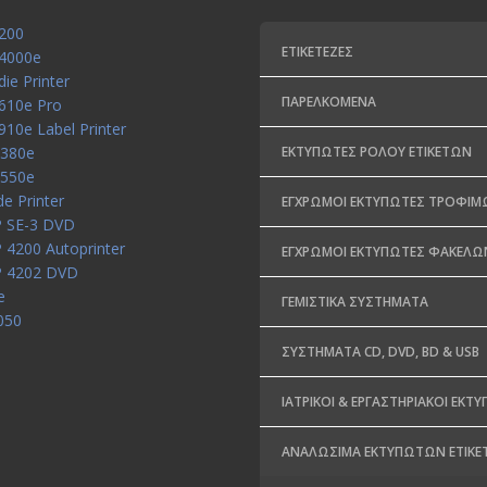
200
ΕΤΙΚΕΤΈΖΕΣ
X4000e
die Printer
ΠΑΡΕΛΚΌΜΕΝΑ
X610e Pro
910e Label Printer
P380e
ΕΚΤΥΠΩΤΈΣ ΡΟΛΟΎ ΕΤΙΚΕΤΏΝ
P550e
de Printer
ΈΓΧΡΩΜΟΙ ΕΚΤΥΠΩΤΈΣ ΤΡΟΦΊΜ
P SE-3 DVD
 4200 Autoprinter
ΈΓΧΡΩΜΟΙ ΕΚΤΥΠΩΤΈΣ ΦΑΚΈΛΩ
P 4202 DVD
e
ΓΕΜΙΣΤΙΚΆ ΣΥΣΤΉΜΑΤΑ
050
ΣΥΣΤΉΜΑΤΑ CD, DVD, BD & USB
ΙΑΤΡΙΚΟΊ & ΕΡΓΑΣΤΗΡΙΑΚΟΊ ΕΚΤ
ΑΝΑΛΏΣΙΜΑ ΕΚΤΥΠΩΤΏΝ ΕΤΙΚΈ