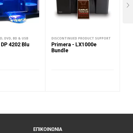
, DVD, BD & USB
DISCONTINUED PRODUCT SUPPORT
ΣΥΣ
 DP 4202 Blu
Primera - LX1000e
Pr
Βundle
Ra
ΕΡΙΣΣΌΤΕΡΑ
ΔΙΑΒΆΣΤΕ ΠΕΡΙΣΣΌΤΕΡΑ
Δ
ΕΠΙΚΟΙΝΩΝΊΑ