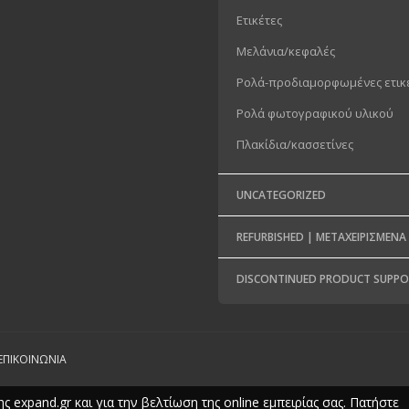
Eτικέτες
Μελάνια/κεφαλές
Ρολά-προδιαμορφωμένες ετικ
Ρολά φωτογραφικού υλικού
Πλακίδια/κασσετίνες
UNCATEGORIZED
REFURBISHED | ΜΕΤΑΧΕΙΡΙΣΜΈΝΑ
DISCONTINUED PRODUCT SUPP
ΕΠΙΚΟΙΝΩΝΊΑ
ς expand.gr και για την βελτίωση της online εμπειρίας σας. Πατήστε